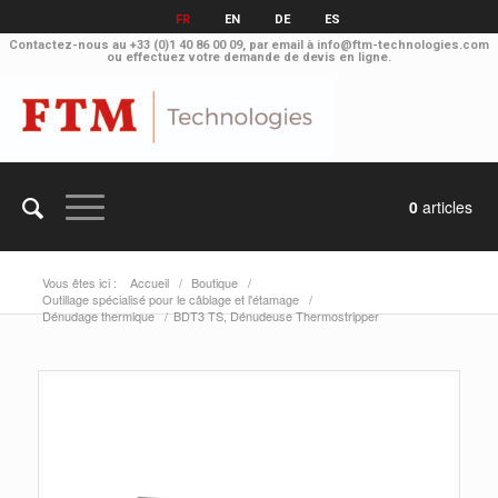
FR
EN
DE
ES
Contactez-nous au
+33 (0)1 40 86 00 09
, par email à
info@ftm-technologies.com
ou effectuez votre
demande de devis en ligne.
0
articles
Vous êtes ici :
Accueil
/
Boutique
/
Outillage spécialisé pour le câblage et l'étamage
/
Dénudage thermique
/
BDT3 TS, Dénudeuse Thermostripper