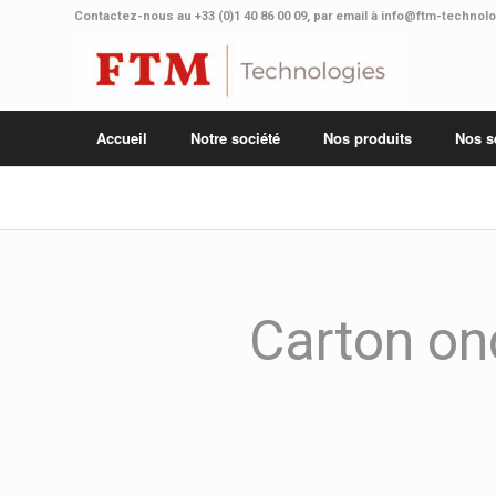
Contactez-nous au
+33 (0)1 40 86 00 09
, par email à
info@ftm-technol
Accueil
Notre société
Nos produits
Nos s
Carton o