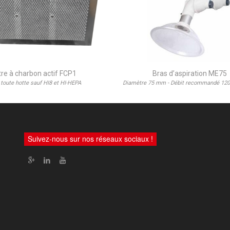
ltre à charbon actif FCP1
Bras d’aspiration ME75
 toute hotte sauf HI8 et HI-HEPA
Diamètre 75 mm - Débit recommandé 12
Suivez-nous sur nos réseaux sociaux !