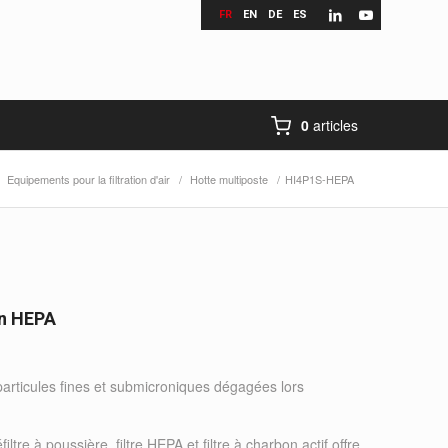
FR
EN
DE
ES
0
articles
Equipements pour la filtration d'air
/
Hotte multiposte
/
HI4P1S-HEPA
on HEPA
s particules fines et submicroniques dégagées lors
re à poussière, filtre HEPA et filtre à charbon actif offre