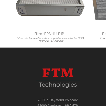
Filtre HEPA H14 FHP1
Fi
Filtre très haute efficacité compatible avec HI4P1S-HEPA
Pour
/ HI5P-HEPA / cabines
78 Rue Raymond Poincaré
92000 Nanterre – FRANCE