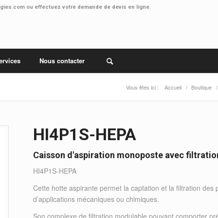
ogies.com
ou effectuez votre
demande de devis en ligne.
ervices
Nous contacter
Vous êtes ici :
Accueil
/
Boutique
/
HI4P1S-HEPA
Caisson d'aspiration monoposte avec filtrati
HI4P1S-HEPA
Cette hotte aspirante permet la captation et la filtration de
d’applications mécaniques ou chimiques.
Son complexe de filtration modulable pouvant comporter préfilt