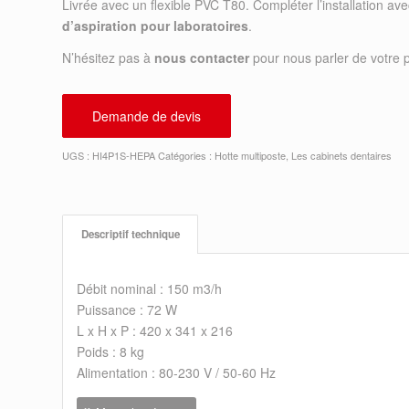
Livrée avec un flexible PVC T80. Compléter l’installation av
d’aspiration pour laboratoires
.
N’hésitez pas à
nous contacter
pour nous parler de votre p
Demande de devis
UGS :
HI4P1S-HEPA
Catégories :
Hotte multiposte
,
Les cabinets dentaires
Descriptif technique
Débit nominal : 150 m3/h
Puissance : 72 W
L x H x P : 420 x 341 x 216
Poids : 8 kg
Alimentation : 80-230 V / 50-60 Hz