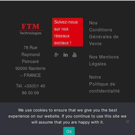
Suivez-nous
Nos
sur nos
Conditions
réseaux
Générales de
sociaux !
Vente
78 Rue
Raymond
Nos Mentions
Poincaré
Légales
92000 Nanterre
– FRANCE
Notre
Politique de
Tél. +33(0)1 40
confidentialité
86 00 09
We use cookies to ensure that we give you the best
experience on our website. If you continue to use this site we
will assume that you are happy with it.
Accueil
Notre société
2017 ©
Nos produits
Nos services
Ok
www.agencenova.com
Nous contacter