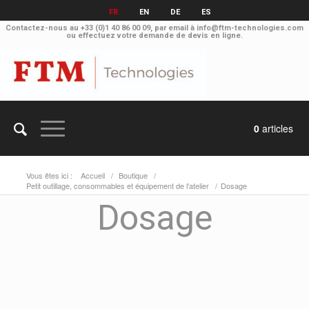
FR
EN
DE
ES
Contactez-nous au
+33 (0)1 40 86 00 09
, par email à
info@ftm-technologies.com
ou effectuez votre
demande de devis en ligne.
0
articles
Vous êtes ici :
Accueil
/
Boutique
/
Petit outillage, consommables et équipement de l'atelier
/
Dosage
Dosage