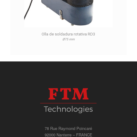
Olla de soldadura rotativa RD3
Ø75 mm
78 Rue Raymond Poincaré
92000 Nanterre – FRANCE