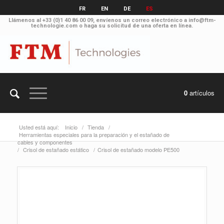
FR
EN
DE
ES
Llámenos al
+33 (0)1 40 86 00 09
, envíenos un correo electrónico a
info@ftm-
technologie.com
o haga su solicitud
de una oferta en línea
.
0
artículos
Usted está aquí:
Inicio
/
Tienda
/
Herramientas especiales para la preparación y el estañado de
cables y componentes
/
Crisol de estañado estático
/
Crisol de estañado modelo PE500