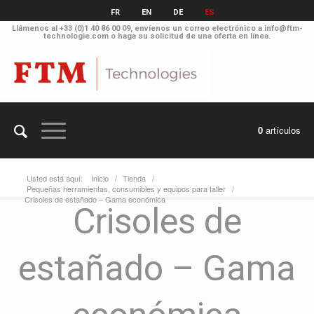
FR
EN
DE
ES
Llámenos al
+33 (0)1 40 86 00 09
, envíenos un correo electrónico a
info@ftm-
technologie.com
o haga su solicitud
de una oferta en línea
.
0
artículos
Usted está aquí:
Inicio
/
Tienda
/
Pequeñas herramientas, consumibles y equipos para taller
/
Crisoles de estañado – Gama económica
Crisoles de
estañado – Gama