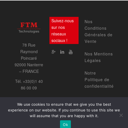
Suivez-nous
Nos
sur nos
Conditions
réseaux
Générales de
sociaux !
Vente
78 Rue
Raymond
Nos Mentions
Poincaré
Légales
92000 Nanterre
– FRANCE
Notre
Politique de
Tél. +33(0)1 40
confidentialité
86 00 09
We use cookies to ensure that we give you the best
experience on our website. If you continue to use this site we
will assume that you are happy with it.
Accueil
Notre société
2017 ©
Nos produits
Nos services
Ok
www.agencenova.com
Nous contacter