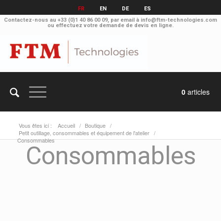
FR
EN
DE
ES
Contactez-nous au
+33 (0)1 40 86 00 09
, par email à
info@ftm-technologies.com
ou effectuez votre
demande de devis en ligne.
0
articles
Vous êtes ici :
Accueil
/
Boutique
/
Petit outillage, consommables et équipement de l'atelier
/
Consommables
Consommables