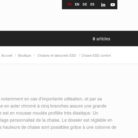
FR
EN
DE
ES
0
articles
Accueil
/
Boutique
/
Chaises et tabourets ESD
/
Chaise ESD confort
 notamment en cas d’importante utilisation, et par sa
ase en acier chromé à cinq branches assure une grande
sise est en mousse moulée profilée très élastique. Un
ge personnalisé de la chaise. Le dossier est réglable en
rois hauteurs de chaise sont possibles grâce à une colonne de