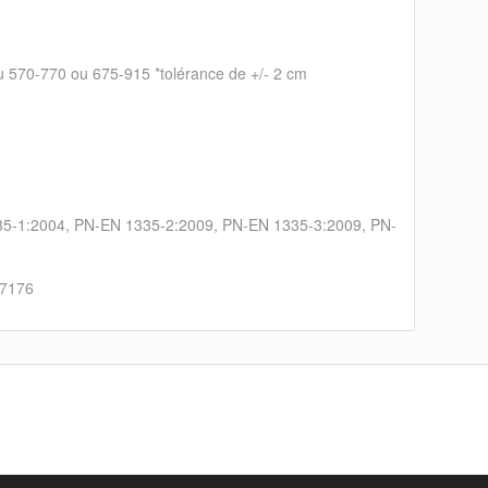
u 570-770 ou 675-915 *tolérance de +/- 2 cm
35-1:2004, PN-EN 1335-2:2009, PN-EN 1335-3:2009, PN-
 7176