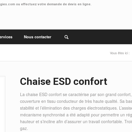
ogies.com
ou effectuez votre
demande de devis en ligne.
ervices
Nous contacter
Vous êtes ici :
Chaise ESD confort
La chaise ESD confort se caractérise par son grand confort,
couverture en tissu conducteur de très haute qualité. Sa b
stabilité et l’élimination des charges électrostatiques. L’as
mécanisme synchronisé a été adapté pour permettre un régla
hauteur et s’incline afin d’assurer un travail confortable. T
gaz.