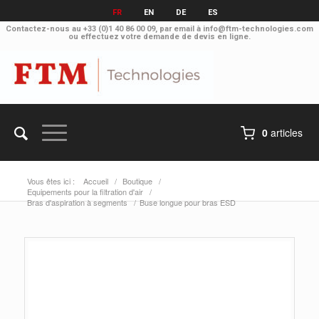
FR
EN
DE
ES
Contactez-nous au
+33 (0)1 40 86 00 09
, par email à
info@ftm-technologies.com
ou effectuez votre
demande de devis en ligne.
0
articles
Vous êtes ici :
Accueil
/
Boutique
/
Equipements pour la filtration d'air
/
Bras d'aspiration à segments
/
Buse longue pour bras ESD