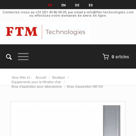
FR
EN
DE
ES
Contactez-nous au
+33 (0)1 40 86 00 09
, par email à
info@ftm-technologies.com
ou effectuez votre
demande de devis en ligne.
0
articles
Vous êtes ici :
Accueil
/
Boutique
/
Equipements pour la filtration d'air
/
Bras d'aspiration pour laboratoires
/
Bras d’aspiration ME100