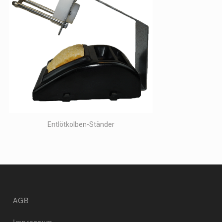
Entlötkolben-Ständer
AGB