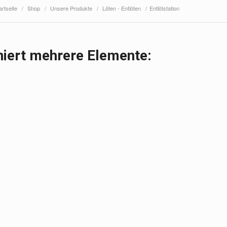
artseite
/
Shop
/
Unsere Produkte
/
Löten - Entlöten
/
Entlötstation
iert mehrere Elemente: