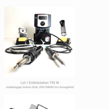
Löt-/ Entlötstation 195 W
Unabhängige Station DUAL DPA100M95 mit Anzeigefeld