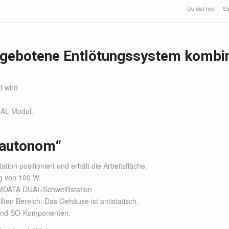
Du bist hier:
St
gebotene Entlötungssystem kombin
t wird
UAL Modul.
„autonom“
on positioniert und erhält die Arbeitsfläche.
ng von 100 W.
EMDATA DUAL-Schweißstation
lten Bereich. Das Gehäuse ist antistatisch.
- und SO-Komponenten.