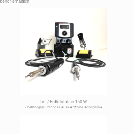
behör erhältlich.
Löt-/ Entlötstation 150 W
Unabhängige Station DUAL DPA100 mit Anzeigefeld