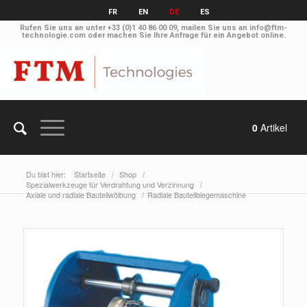
FR
EN
DE
ES
Rufen Sie uns an unter
+33 (0)1 40 86 00 09
, mailen Sie uns an
info@ftm-
technologie.com
oder machen Sie Ihre Anfrage
für ein Angebot online
.
0
Artikel
Du bist hier:
Startseite
/
Shop
/
Spezialwerkzeuge für Verdrahtung und Verzinnung
/
Axiale und radiale Bauteilwölbung
/
Radiale Bauteilbiegemaschine