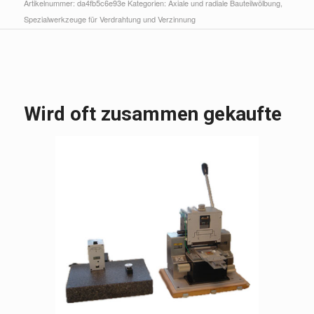
Artikelnummer:
da4fb5c6e93e
Kategorien:
Axiale und radiale Bauteilwölbung
,
Spezialwerkzeuge für Verdrahtung und Verzinnung
Wird oft zusammen gekaufte