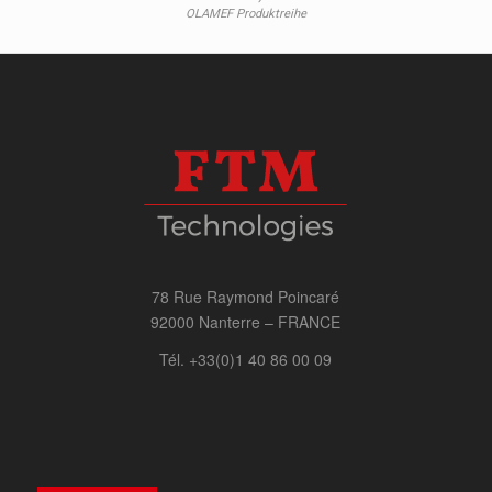
OLAMEF Produktreihe
78 Rue Raymond Poincaré
92000 Nanterre – FRANCE
Tél. +33(0)1 40 86 00 09