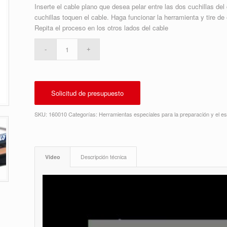
Inserte el cable plano que desea pelar entre las dos cuchillas de
cuchillas toquen el cable. Haga funcionar la herramienta y tire de
Repita el proceso en los otros lados del cable
Solicitud de presupuesto
SKU:
160010
Categorías:
Herramientas especiales para la preparación y el 
Vídeo
Descripción técnica