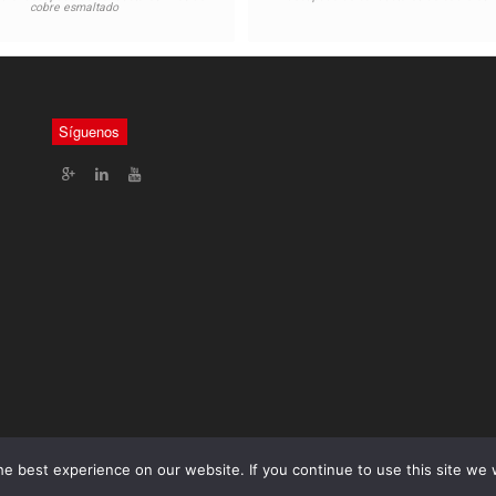
cobre esmaltado
Síguenos
e best experience on our website. If you continue to use this site we w
tros servicios
Contáctenos