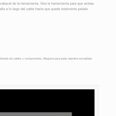
l cabezal de la herramienta. Gire la herramienta para que ambas
 ella a lo largo del cable hasta que quede totalmente pelado.
estañado de cables y componentes
,
Maquina para pelar alambre esmaltado