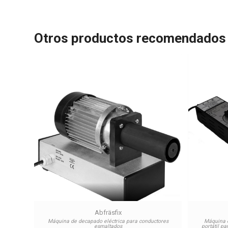
Otros productos recomendados
Abfräsfix
Máquina de decapado eléctrica para conductores
Máquina e
esmaltados
portátil p