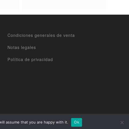
Condiciones generales de venta
Notas legales
Política de privacidad
ill assume that you are happy with it.
Ok
2017 ©
www.agencenova.com