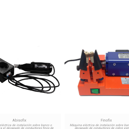
Abisofix
Finofix
léctrica de instalación sobre banco o
Máquina eléctrica de instalación sobre ban
ara el decapado de conductores finos de
decapado de conductores de cobre es