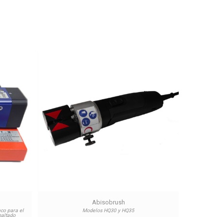
Abisobrush
co para el
Modelos HQ30 y HQ35
maltado