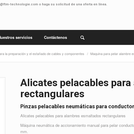
o@ftm-technologie.com
o haga su solicitud
de una oferta en línea
.
uestros servicios
Contáctenos
ara la preparación y el estañado de cables y componentes
/
Maquina para pelar alambre 
Alicates pelacables par
rectangulares
Pinzas pelacables neumáticas para conductor
Alicates pelacables para alambres esmaltados rectangulares
Máquina neumática de accionamiento manual para pelar conduct
mm.