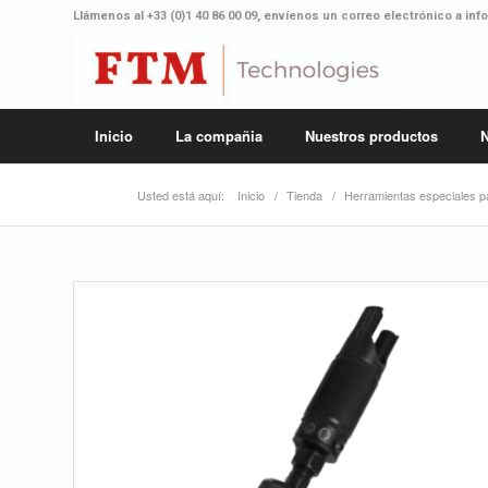
Llámenos al
+33 (0)1 40 86 00 09
, envíenos un correo electrónico a
inf
Inicio
La compañia
Nuestros productos
N
Usted está aquí:
Inicio
/
Tienda
/
Herramientas especiales p