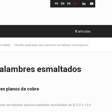
FR
EN
DE
ES
0
artículos
esmaltado
/
Alicates pelacables para alambres esmaltados rectangulares
a alambres esmaltados
es planos de cobre
ores esmaltados planos/cuadrados esmaltados de Ø 2,0 a 12,0