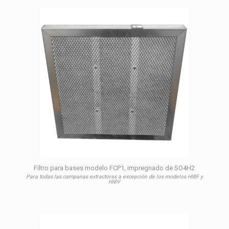
Filtro para bases modelo FCP1, impregnado de SO4H2
Para todas las campanas extractoras a excepción de los modelos HI8F y
HI8V