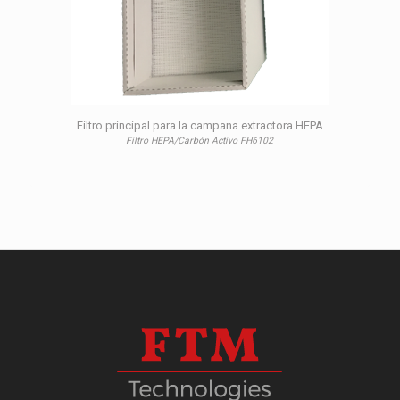
Filtro principal para la campana extractora HEPA
Filtro HEPA/Carbón Activo FH6102