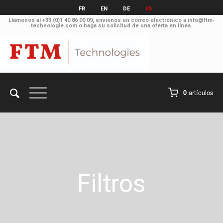
FR
EN
DE
ES
Llámenos al
+33 (0)1 40 86 00 09
, envíenos un correo electrónico a
info@ftm-
technologie.com
o haga su solicitud
de una oferta en línea
.
0
artículos
Filtros