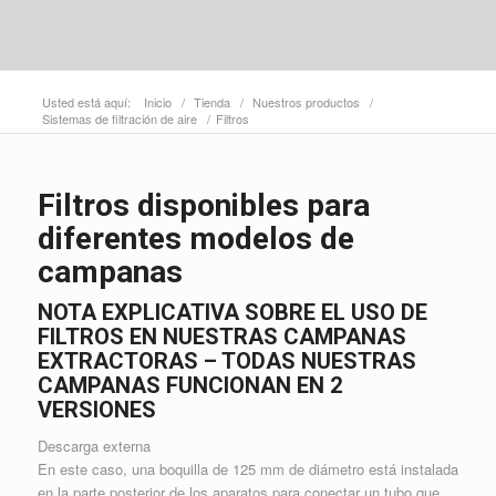
Usted está aquí:
Inicio
/
Tienda
/
Nuestros productos
/
Sistemas de filtración de aire
/
Filtros
Filtros disponibles para
diferentes modelos de
campanas
NOTA EXPLICATIVA SOBRE EL USO DE
FILTROS EN NUESTRAS CAMPANAS
EXTRACTORAS – TODAS NUESTRAS
CAMPANAS FUNCIONAN EN 2
VERSIONES
Descarga externa
En este caso, una boquilla de 125 mm de diámetro está instalada
en la parte posterior de los aparatos para conectar un tubo que