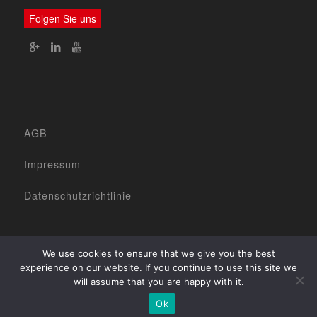
Folgen Sie uns
AGB
Impressum
Datenschutzrichtlinie
We use cookies to ensure that we give you the best
experience on our website. If you continue to use this site we
Startseite
2017 ©
will assume that you are happy with it.
Das Unternehmen
Unsere Produkte
www.agencenova.com
Unsere Dienstleistungen
Ok
Kontaktieren Sie uns