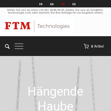
FR
EN
DE
ES
Rufen Sie uns an unter
+33 (0)1 40 86 00 09
, mailen Sie uns an
info@ftm-
technologie.com
oder machen Sie Ihre Anfrage
für ein Angebot online
.
0
Artikel
Hängende
Haube