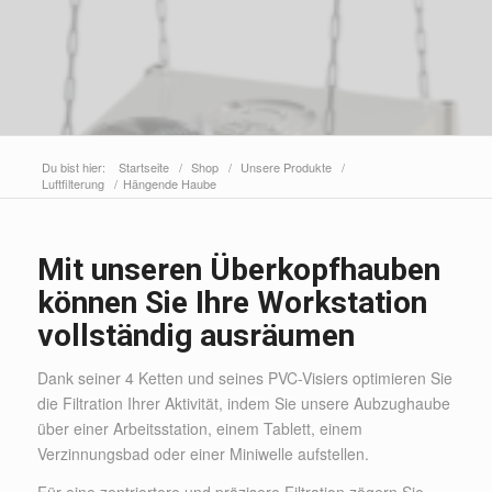
Du bist hier:
Startseite
/
Shop
/
Unsere Produkte
/
Luftfilterung
/
Hängende Haube
Mit unseren Überkopfhauben
können Sie Ihre Workstation
vollständig ausräumen
Dank seiner 4 Ketten und seines PVC-Visiers optimieren Sie
die Filtration Ihrer Aktivität, indem Sie unsere Aubzughaube
über einer Arbeitsstation, einem Tablett, einem
Verzinnungsbad oder einer Miniwelle aufstellen.
Für eine zentriertere und präzisere Filtration zögern Sie