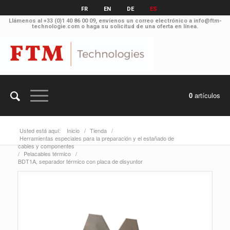
FR
EN
DE
ES
Llámenos al
+33 (0)1 40 86 00 09
, envíenos un correo electrónico a
info@ftm-
technologie.com
o haga su solicitud
de una oferta en línea
.
0
artículos
Usted está aquí:
Inicio
/
Tienda
/
Herramientas especiales para la preparación y el estañado de
cables y componentes
/
Pelacables térmico
/
BDT1A, separador térmico con placa de disyuntor