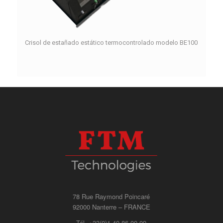
Crisol de estañado estático termocontrolado modelo BE100
78 Rue Raymond Poincaré
92000 Nanterre – FRANCE
Tél. +33(0)1 40 86 00 09