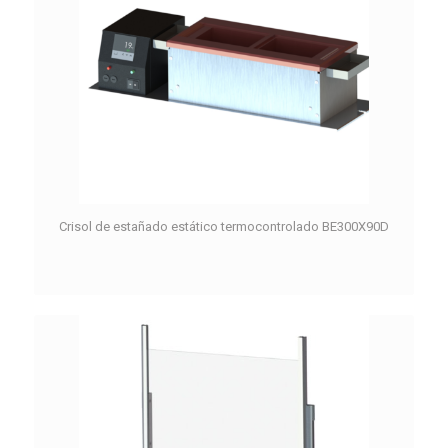
Crisol de estañado estático termocontrolado BE300X90D