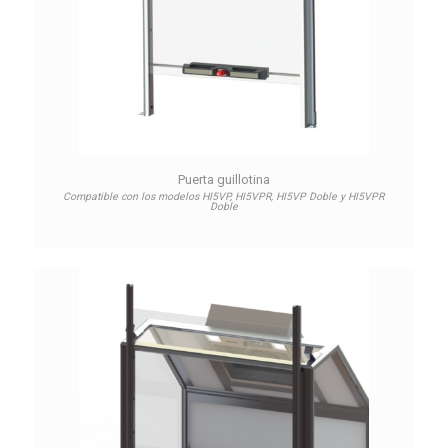
Puerta guillotina
Compatible con los modelos HI5VP, HI5VPR, HI5VP Doble y HI5VPR
Doble