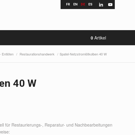
FR
EN
DE
ES
0
Artikel
- Entlöten
/
Restaurationshandwerk
/
Spatel-Netzstromlötkolben 40 W
ben 40 W
ell für Restaurierungs-, Reparatur- und Nachbearbeitungen
weise: