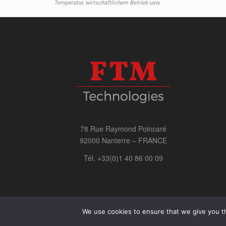
Temperatur, wirtschaftlichem Betrieb usw.
78 Rue Raymond Poincaré
92000 Nanterre – FRANCE
Tél. +33(0)1 40 86 00 09
Startseite
Das Unternehmen
Unsere Produkte
We use cookies to ensure that we give you th