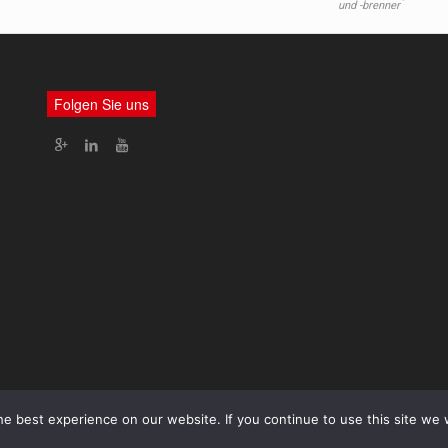
und -brenner
Folgen Sie uns
Unsere Dienstleistungen
Kontaktieren Sie uns
e best experience on our website. If you continue to use this site we w