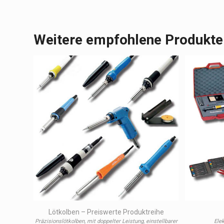
Weitere empfohlene Produkte
Lötkolben – Preiswerte Produktreihe
Präzisionslötkolben, mit doppelter Leistung, einstellbarer
Ele