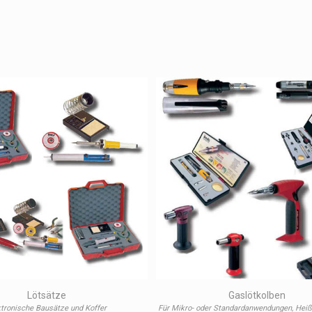
Lötsätze
Gaslötkolben
ktronische Bausätze und Koffer
Für Mikro- oder Standardanwendungen, Heiß