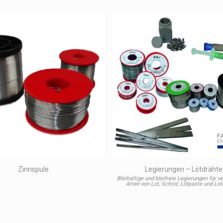
Zinnspule
Legierungen – Lötdrähte
Bleihaltige und bleifreie Legierungen für 
Arten von Lot, Schrot, Lötpaste und Lot