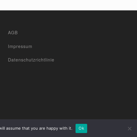
AGB
Impressum
Datenschutzrichtlinie
ill assume that you are happy with it.
Ok
2017 ©
www.agencenova.com