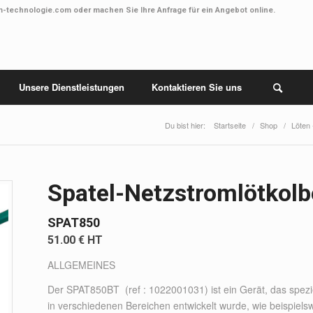
m-technologie.com
oder machen Sie Ihre Anfrage
für ein Angebot online
.
Unsere Dienstleistungen
Kontaktieren Sie uns
Du bist hier:
Startseite
/
Shop
/
Löten 
Spatel-Netzstromlötkol
SPAT850
51.00 € HT
ALLGEMEINES
Der SPAT850BT (ref : 1022001031) ist ein Gerät, das spezi
in verschiedenen Bereichen entwickelt wurde, wie beispiels