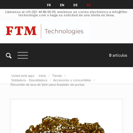
FR
EN
DE
ES
Llámenos al
+33 (0)1 40 86 00 09
, envíenos un correo electrónico a
info@ftm-
technologie.com
o haga su solicitud
de una oferta en línea
.
0
artículos
Usted está aquí:
Inicio
/
Tienda
/
Soldadura - Desoldadura
/
Accesorios y consumibles
/
Recambio de lana de latón para limpiador de puntas