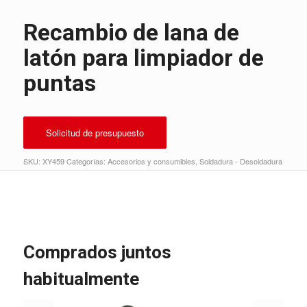
Recambio de lana de
latón para limpiador de
puntas
Solicitud de presupuesto
SKU:
XY459
Categorías:
Accesorios y consumibles
,
Soldadura - Desoldadura
Comprados juntos
habitualmente