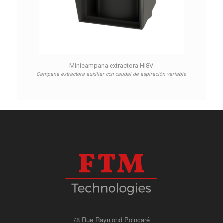
Minicampana extractora HI8V
Campana extractora auxiliar con caudal de aspiración variable
78 Rue Raymond Poincaré