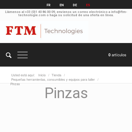
FR
EN
DE
ES
Llámenos al
+33 (0)1 40 86 00 09
, envíenos un correo electrónico a
info@ftm-
technologie.com
o haga su solicitud
de una oferta en línea
.
0
artículos
Usted está aquí:
Inicio
/
Tienda
/
Pequeñas herramientas, consumibles y equipos para taller
/
Pinzas
Pinzas