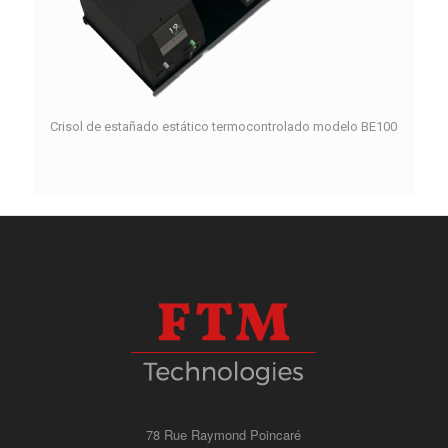
Crisol de estañado estático termocontrolado modelo BE100
78 Rue Raymond Poincaré