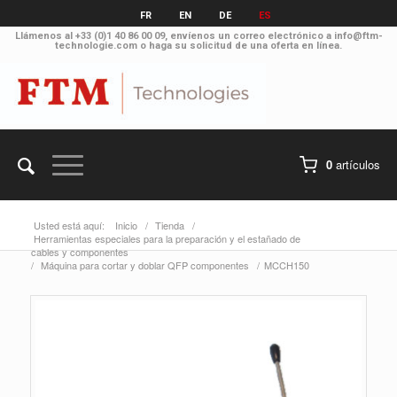
FR
EN
DE
ES
Llámenos al
+33 (0)1 40 86 00 09
, envíenos un correo electrónico a
info@ftm-
technologie.com
o haga su solicitud
de una oferta en línea
.
0
artículos
Usted está aquí:
Inicio
/
Tienda
/
Herramientas especiales para la preparación y el estañado de
cables y componentes
/
Máquina para cortar y doblar QFP componentes
/
MCCH150