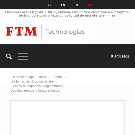
FR
EN
DE
ES
Llámenos al
+33 (0)1 40 86 00 09
, envíenos un correo electrónico a
info@ftm-
technologie.com
o haga su solicitud
de una oferta en línea
.
0
artículos
Usted está aquí:
Inicio
/
Tienda
/
Sistemas de filtración de aire
/
Brazos de aspiración segmentados
/
Boquilla larga para brazo estándar